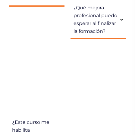
¿Qué mejora
profesional puedo
No es
esperar al finalizar
imprescindible,
la formación?
pero sí es
recomendable
tener experiencia
previa en
seguridad privada
o conocimientos
básicos del sector
para aprovechar
al máximo la
formación.
¿Este curso me
habilita