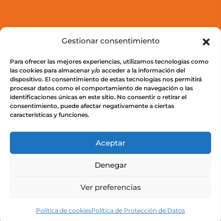
Aula Virtual
Gestionar consentimiento
Para ofrecer las mejores experiencias, utilizamos tecnologías como
Cursos
las cookies para almacenar y/o acceder a la información del
Acceso a campus
dispositivo. El consentimiento de estas tecnologías nos permitirá
procesar datos como el comportamiento de navegación o las
identificaciones únicas en este sitio. No consentir o retirar el
consentimiento, puede afectar negativamente a ciertas
características y funciones.
Legal
Aceptar
Política de privacidad
Denegar
Política de Protección de Datos
Ver preferencias
Política de cookies (UE)
Política de cookies
Política de Protección de Datos