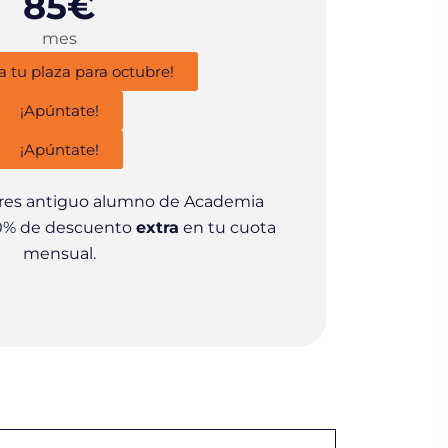
85€
mes
a tu plaza para octubre!
¡Apúntate!
¡Apúntate!
eres antiguo alumno de Academia
10% de descuento
extra
en tu cuota
mensual.