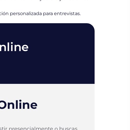
ión personalizada para entrevistas.
nline
Online
stir presencialmente o buscas