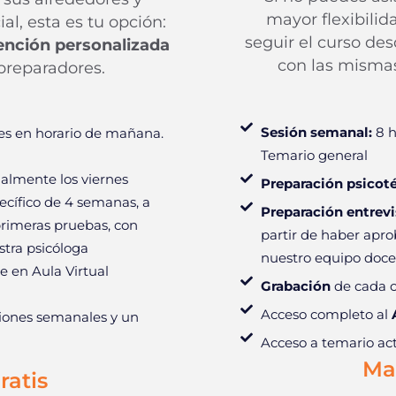
mayor flexibilid
al, esta es tu opción:
seguir el curso de
tención personalizada
con las mismas
preparadores.
Sesión semanal:
8 h
s en horario de mañana.
Temario general
lmente los viernes
Preparación psicoté
ecífico de 4 semanas, a
Preparación entrevi
primeras pruebas, con
partir de haber apro
tra psicóloga
nuestro equipo doce
e en Aula Virtual
Grabación
de cada c
Acceso completo al
iones semanales y un
Acceso a temario act
Mat
ratis