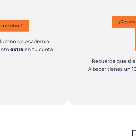
¡Reserv
a octubre!
 alumno de Academia
ento
extra
en tu cuota
Recuerda que si 
Albacer tienes un 