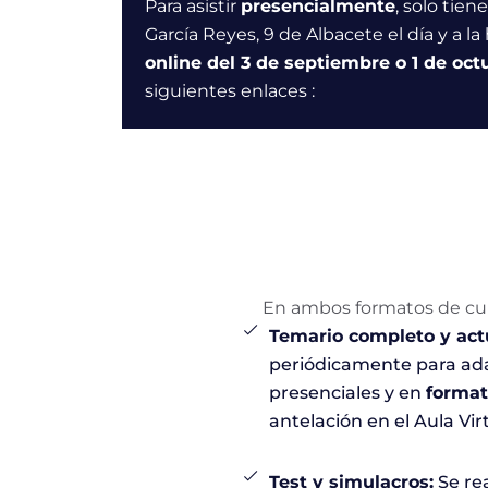
Para asistir
presencialmente
, solo tie
García Reyes, 9 de Albacete el día y a la
online del
3 de septiembre o 1 de oct
siguientes enlaces :
En ambos formatos de curs
Temario completo y act
periódicamente para ada
presenciales y en
format
antelación en el Aula Vi
Test y simulacros:
Se rea