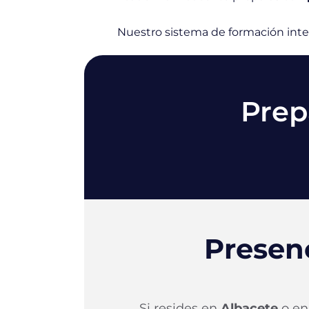
Nuestro sistema de formación integ
Prep
Presen
Si resides en
Albacete
o en