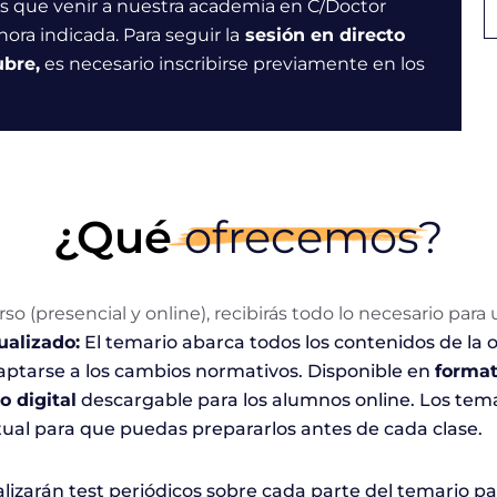
nes que venir a nuestra academia en C/Doctor
 hora indicada.
Para seguir la
sesión en directo
ubre,
es necesario inscribirse previamente en los
¿Qué
ofrecemos?
o (presencial y online), recibirás todo lo necesario para
ualizado:
El temario abarca todos los contenidos de la o
ptarse a los cambios normativos. Disponible en
format
o digital
descargable para los alumnos online. Los tema
rtual para que puedas prepararlos antes de cada clase.
lizarán test periódicos sobre cada parte del temario pa