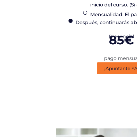
inicio del curso. (
Mensualidad: El pa
Después, continuarás a
85€
Presencial
pago mensua
¡Apúntante YA