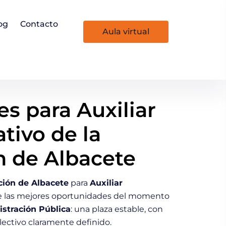
og
Contacto
aula virtual
s para Auxiliar
tivo de la
n de Albacete
ción de Albacete
para
Auxiliar
 las mejores oportunidades del momento
stración Pública
: una plaza estable, con
lectivo claramente definido.