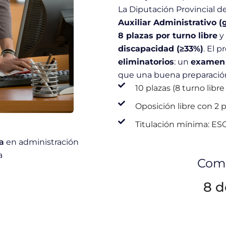
La Diputación Provincial 
Auxiliar Administrativo (
8 plazas por turno libre
y
discapacidad (≥33%)
. El 
eliminatorios
: un
examen 
que una buena preparación 
10 plazas (8 turno libre
Oposición libre con 2 p
Titulación mínima: ESO
a
en administración
a
Comi
8 d