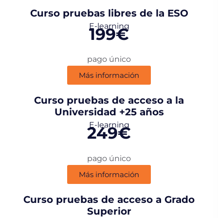
Curso pruebas libres de la ESO
E-learning
199€
pago único
Más información
Curso pruebas de acceso a la
Universidad +25 años
E-learning
249€
pago único
Más información
Curso pruebas de acceso a Grado
Superior