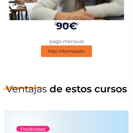
90€
Presencial
pago mensual
Más información
Ventajas
de estos cursos
Flexibilidad