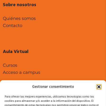
Sobre nosotros
Quiénes somos
Contacto
Aula Virtual
Cursos
Acceso a campus
Gestionar consentimiento
Para ofrecer las mejores experiencias, utilizamos tecnologías como las
Legal
cookies para almacenar y/o acceder a la información del dispositivo. El
consentimiento de estas tecnologías nos permitirá procesar datos como el