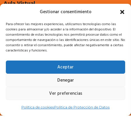
Aula Virtual
Gestionar consentimiento
Cursos
Para ofrecer las mejores experiencias, utilizamos tecnologías como las
Acceso a campus
cookies para almacenar y/o acceder a la información del dispositivo. El
consentimiento de estas tecnologías nos permitirá procesar datos como el
comportamiento de navegación o las identificaciones únicas en este sitio. No
consentir o retirar el consentimiento, puede afectar negativamente a ciertas
características y funciones.
Legal
Aceptar
Política de privacidad
Denegar
Política de Protección de Datos
Ver preferencias
Política de cookies (UE)
Política de cookies
Política de Protección de Datos