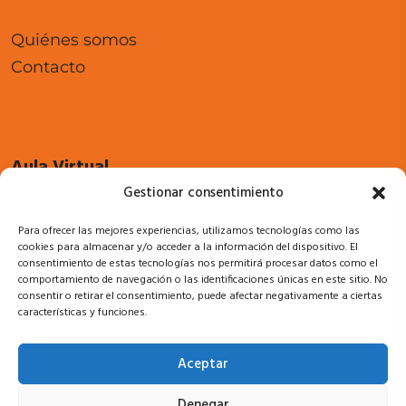
Quiénes somos
Contacto
Aula Virtual
Gestionar consentimiento
Cursos
Para ofrecer las mejores experiencias, utilizamos tecnologías como las
Acceso a campus
cookies para almacenar y/o acceder a la información del dispositivo. El
consentimiento de estas tecnologías nos permitirá procesar datos como el
comportamiento de navegación o las identificaciones únicas en este sitio. No
consentir o retirar el consentimiento, puede afectar negativamente a ciertas
características y funciones.
Legal
Aceptar
Política de privacidad
Denegar