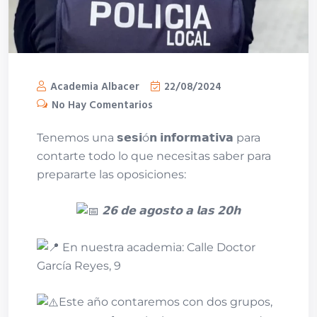
Academia Albacer
22/08/2024
No Hay Comentarios
Tenemos una 𝘀𝗲𝘀𝗶ó𝗻 𝗶𝗻𝗳𝗼𝗿𝗺𝗮𝘁𝗶𝘃𝗮 para
contarte todo lo que necesitas saber para
prepararte las oposiciones:
𝟮𝟲 𝗱𝗲 𝗮𝗴𝗼𝘀𝘁𝗼 𝗮 𝗹𝗮𝘀 𝟮𝟬𝗵
En nuestra academia: Calle Doctor
García Reyes, 9
Este año contaremos con dos grupos,