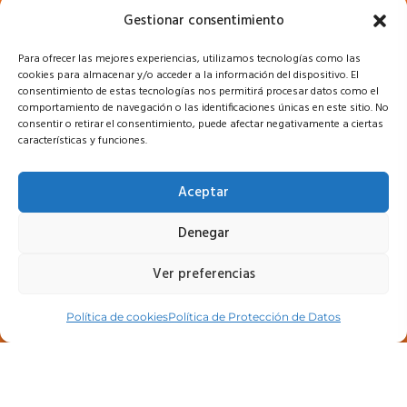
Gestionar consentimiento
Cursos
Para ofrecer las mejores experiencias, utilizamos tecnologías como las
Acceso a campus
cookies para almacenar y/o acceder a la información del dispositivo. El
consentimiento de estas tecnologías nos permitirá procesar datos como el
comportamiento de navegación o las identificaciones únicas en este sitio. No
consentir o retirar el consentimiento, puede afectar negativamente a ciertas
características y funciones.
Legal
Aceptar
Política de privacidad
Denegar
Política de Protección de Datos
Ver preferencias
Política de cookies (UE)
Política de cookies
Política de Protección de Datos