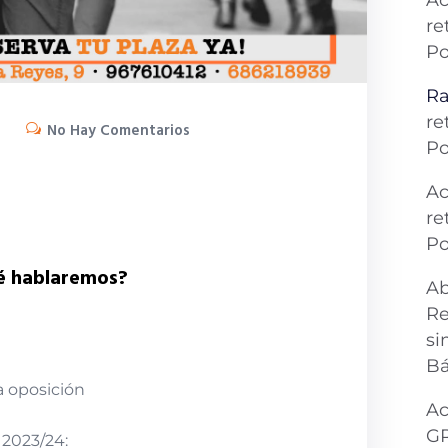
Ac
re
Po
Ra
re
No Hay Comentarios
Po
Ac
re
Po
é hablaremos?
Ab
Re
si
Bá
a oposición
Ac
G
 2023/24: