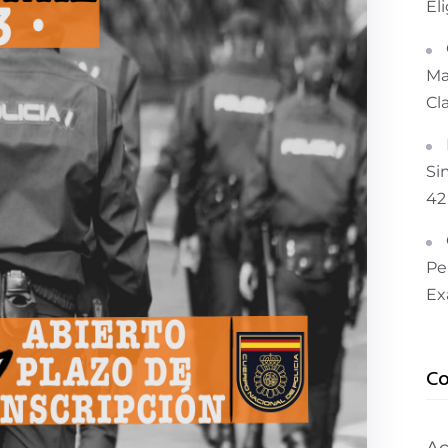
El
Ma
Cl
Si
42
Pe
Ex
Co