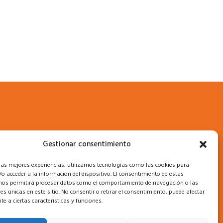
Gestionar consentimiento
gal
 las mejores experiencias, utilizamos tecnologías como las cookies para
o acceder a la información del dispositivo. El consentimiento de estas
nos permitirá procesar datos como el comportamiento de navegación o las
lítica de privacidad
nes únicas en este sitio. No consentir o retirar el consentimiento, puede afectar
e a ciertas características y funciones.
lítica de Protección de Datos
lítica de cookies (UE)