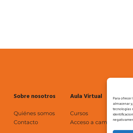
Sobre nosotros
Aula Virtual
Le
Para ofrecer
almacenar y/
tecnologías 
Quiénes somos
Cursos
Po
identificacio
negativament
Contacto
Acceso a campus
Po
Po