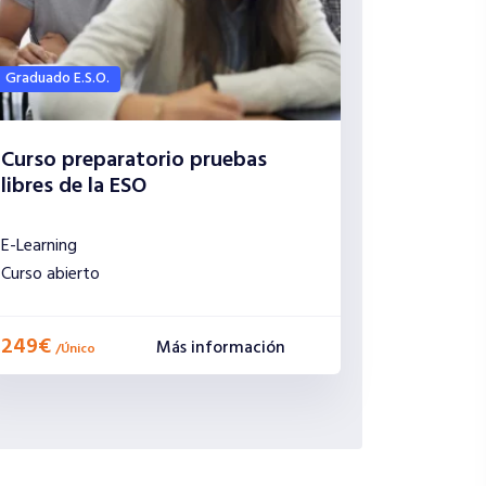
Graduado E.S.O.
Curso preparatorio pruebas
libres de la ESO
E-Learning
Curso abierto
249€
Más información
/
Único