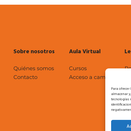
Sobre nosotros
Aula Virtual
Le
Quiénes somos
Cursos
Po
Contacto
Acceso a campus
Po
Po
Para ofrecer
almacenar y/
tecnologías 
identificacio
negativament
A