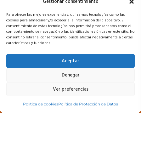
Gestionar consentimiento
Para ofrecer las mejores experiencias, utilizamos tecnologías como las
Legal
cookies para almacenar y/o acceder a la información del dispositivo. El
consentimiento de estas tecnologías nos permitirá procesar datos como el
comportamiento de navegación o las identificaciones únicas en este sitio. No
Política de privacidad
consentir o retirar el consentimiento, puede afectar negativamente a ciertas
características y funciones.
Política de Protección de Datos
Política de cookies (UE)
Aceptar
Denegar
Ver preferencias
Política de cookies
Política de Protección de Datos
Copyright © 2025 Academia Albacer