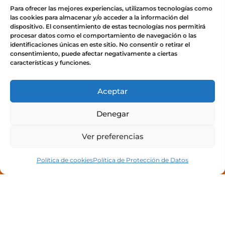
Para ofrecer las mejores experiencias, utilizamos tecnologías como
Cursos
las cookies para almacenar y/o acceder a la información del
Acceso a campus
dispositivo. El consentimiento de estas tecnologías nos permitirá
procesar datos como el comportamiento de navegación o las
identificaciones únicas en este sitio. No consentir o retirar el
consentimiento, puede afectar negativamente a ciertas
características y funciones.
Legal
Aceptar
Política de privacidad
Denegar
Política de Protección de Datos
Ver preferencias
Política de cookies (UE)
Política de cookies
Política de Protección de Datos
Copyright © 2025 Academia Albacer