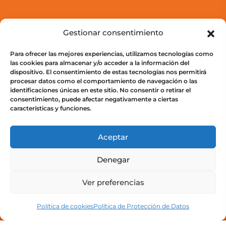
Aula Virtual
Gestionar consentimiento
Para ofrecer las mejores experiencias, utilizamos tecnologías como
Cursos
las cookies para almacenar y/o acceder a la información del
Acceso a campus
dispositivo. El consentimiento de estas tecnologías nos permitirá
procesar datos como el comportamiento de navegación o las
identificaciones únicas en este sitio. No consentir o retirar el
consentimiento, puede afectar negativamente a ciertas
características y funciones.
Legal
Aceptar
Política de privacidad
Denegar
Política de Protección de Datos
Ver preferencias
Política de cookies (UE)
Política de cookies
Política de Protección de Datos