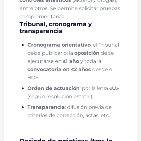
controles analíticos
(alcohol y drogas),
entre otros. Se permite solicitar pruebas
complementarias.
Tribunal, cronograma y
transparencia
Cronograma orientativo
: el Tribunal
debe publicarlo; la
oposición
debe
ejecutarse en
≤1 año
y toda la
convocatoria en ≤2 años
desde el
BOE.
Orden de actuación
: por la letra
«U»
(según resolución estatal).
Transparencia
: difusión previa de
criterios de corrección, actas, etc.
Periodo de prácticas (tras la