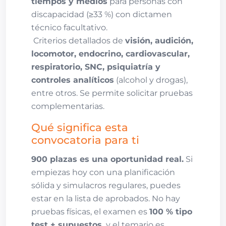
tiempos y medios
para personas con
discapacidad (≥33 %) con dictamen
técnico facultativo.
Criterios detallados de
visión, audición,
locomotor, endocrino, cardiovascular,
respiratorio, SNC, psiquiatría y
controles analíticos
(alcohol y drogas),
entre otros. Se permite solicitar pruebas
complementarias.
Qué significa esta
convocatoria para ti
900 plazas es una oportunidad real.
Si
empiezas hoy con una planificación
sólida y simulacros regulares, puedes
estar en la lista de aprobados. No hay
pruebas físicas, el examen es
100 % tipo
test + supuestos,
y el temario es