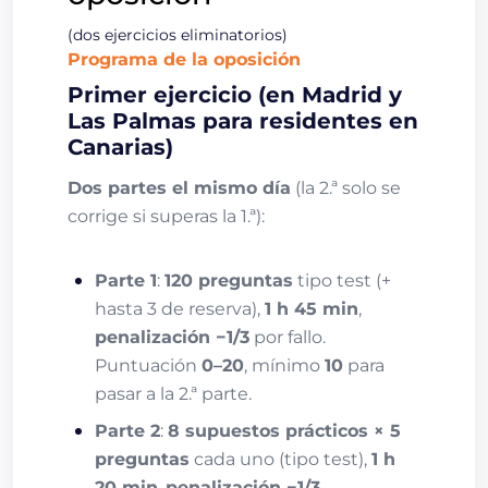
(dos ejercicios eliminatorios)
Programa de la oposición
Primer ejercicio (en Madrid y
Las Palmas para residentes en
Canarias)
Dos partes el mismo día
(la 2.ª solo se
corrige si superas la 1.ª):
Parte 1
:
120 preguntas
tipo test (+
hasta 3 de reserva),
1 h 45 min
,
penalización −1/3
por fallo.
Puntuación
0–20
, mínimo
10
para
pasar a la 2.ª parte.
Parte 2
:
8 supuestos prácticos × 5
preguntas
cada uno (tipo test),
1 h
20 min
,
penalización −1/3
.