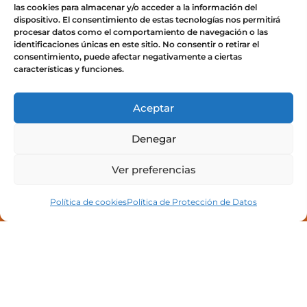
las cookies para almacenar y/o acceder a la información del
Acceso a campus
dispositivo. El consentimiento de estas tecnologías nos permitirá
procesar datos como el comportamiento de navegación o las
identificaciones únicas en este sitio. No consentir o retirar el
consentimiento, puede afectar negativamente a ciertas
características y funciones.
Legal
Aceptar
Política de privacidad
Denegar
Política de Protección de Datos
Ver preferencias
Política de cookies (UE)
Política de cookies
Política de Protección de Datos
Copyright © 2025 Academia Albacer