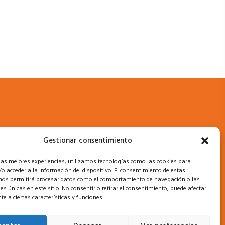
Gestionar consentimiento
gal
 las mejores experiencias, utilizamos tecnologías como las cookies para
o acceder a la información del dispositivo. El consentimiento de estas
nos permitirá procesar datos como el comportamiento de navegación o las
lítica de privacidad
nes únicas en este sitio. No consentir o retirar el consentimiento, puede afectar
e a ciertas características y funciones.
lítica de Protección de Datos
lítica de cookies (UE)