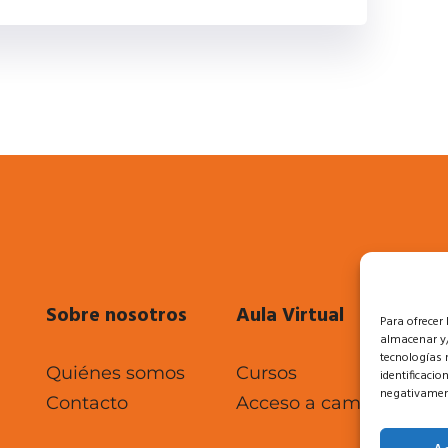
Sobre nosotros
Aula Virtual
Le
Para ofrecer
almacenar y/
tecnologías 
Quiénes somos
Cursos
Po
identificacio
negativament
Contacto
Acceso a campus
Po
Po