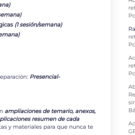
Ac
ana)
re
/semana)
Po
gicas
(1 sesión/semana)
Ra
semana)
re
Po
Ac
re
Po
eparación:
Presencial-
Ab
Re
si
Bá
on
ampliaciones de temario, anexos,
explicaciones resumen de cada
Ac
tas y materiales para que nunca te
G