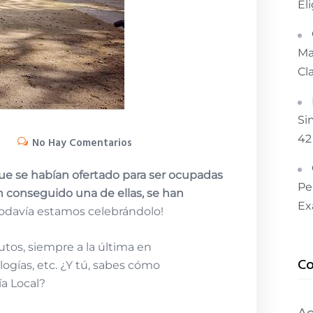
El
Ma
Cl
Si
42
No Hay Comentarios
 que se habían ofertado para ser ocupadas
Pe
n conseguido una de ellas, se han
Ex
¡Todavía estamos celebrándolo!
utos, siempre a la última en
Co
ogías, etc. ¿Y tú, sabes cómo
a Local?